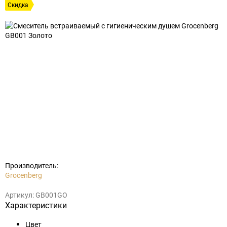
Скидка
Добавить
Добавить
в
к
избранное
сравнению
Производитель:
Grocenberg
Артикул:
GB001GO
Характеристики
Цвет