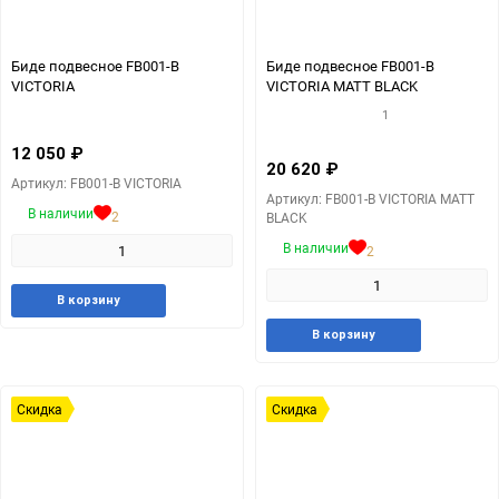
Биде подвесное FB001-B
Биде подвесное FB001-B
VICTORIA
VICTORIA MATT BLACK
1
12 050
₽
20 620
₽
Артикул: FB001-B VICTORIA
Артикул: FB001-B VICTORIA MATT
В наличии
2
BLACK
В наличии
2
Добавить
Добавить
В корзину
в
к
Добавит
Доб
В корзину
избранное
сравнению
в
к
избранн
сра
Скидка
Скидка