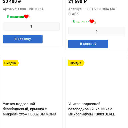
20 400
₽
21 690
₽
Артикул: FB001 VICTORIA
Артикул: FB001 VICTORIA MATT
BLACK
В наличии
4
В наличии
5
Добавить
Добавить
В корзину
Добавит
Доб
в
к
В корзину
в
к
избранное
сравнению
избранн
сра
Скидка
Скидка
Унитаз подвесной
Унитаз подвесной
безободковый, крышка с
безободковый, крышка с
микролифтом FB002 DIAMOND
микролифтом FB003 JEVEL