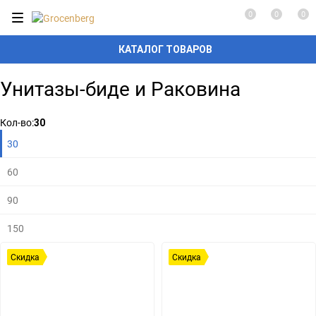
0
0
0
КАТАЛОГ ТОВАРОВ
Унитазы-биде и Раковина
Плитка
Подробно
Компактно
Кол-во:
30
30
60
90
150
Скидка
Скидка