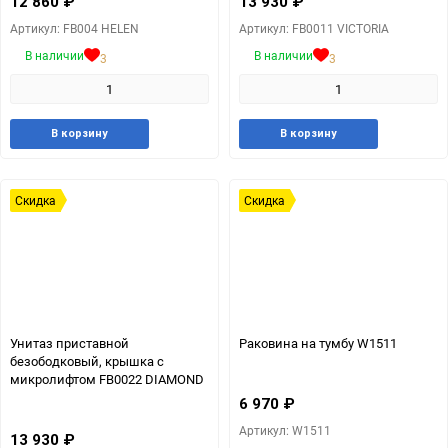
12 860
₽
13 930
₽
Артикул: FB004 HELEN
Артикул: FB0011 VICTORIA
В наличии
В наличии
3
3
Добавить
Добавить
Добавит
Доб
В корзину
В корзину
в
к
в
к
избранное
сравнению
избранн
сра
Скидка
Скидка
Унитаз приставной
Раковина на тумбу W1511
безободковый, крышка с
микролифтом FB0022 DIAMOND
6 970
₽
Артикул: W1511
13 930
₽