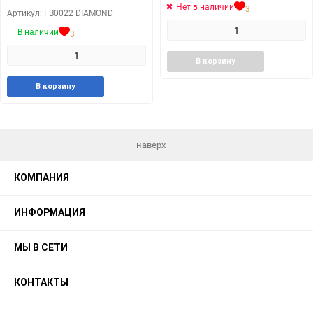
Нет в наличии
3
Артикул: FB0022 DIAMOND
В наличии
3
Добавит
Доб
В корзину
в
к
Добавить
Добавить
избранн
сра
В корзину
в
к
избранное
сравнению
наверх
КОМПАНИЯ
ИНФОРМАЦИЯ
МЫ В СЕТИ
КОНТАКТЫ