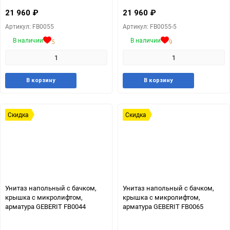
21 960
₽
21 960
₽
Артикул: FB0055
Артикул: FB0055-5
В наличии
В наличии
5
9
Добавить
Добавить
Добавит
Доб
В корзину
В корзину
в
к
в
к
избранное
сравнению
избранн
сра
Скидка
Скидка
Унитаз напольный с бачком,
Унитаз напольный с бачком,
крышка с микролифтом,
крышка с микролифтом,
арматура GEBERIT FB0044
арматура GEBERIT FB0065