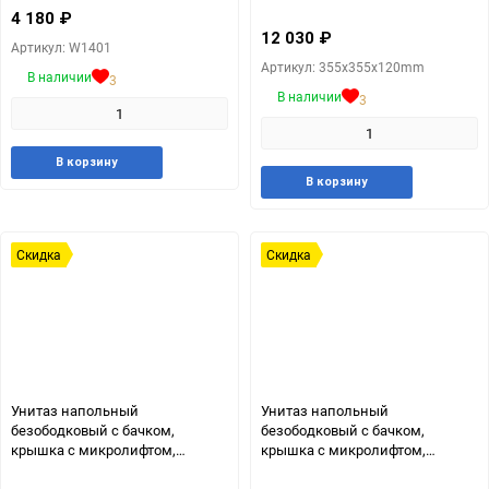
4 180
₽
12 030
₽
Артикул: W1401
Артикул: 355x355x120mm
В наличии
3
В наличии
3
Добавить
Добавить
В корзину
Добавит
Доб
в
к
В корзину
в
к
избранное
сравнению
избранн
сра
Скидка
Скидка
Унитаз напольный
Унитаз напольный
безободковый с бачком,
безободковый с бачком,
крышка с микролифтом,
крышка с микролифтом,
арматура GEBERIT FB0055
арматура GEBERIT FB0055-5