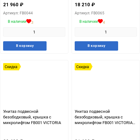
21 960
₽
18 210
₽
Артикул: FB0044
Артикул: FB0065
В наличии
В наличии
3
4
Добавить
Добавить
Добавит
Доб
В корзину
В корзину
в
к
в
к
избранное
сравнению
избранн
сра
Скидка
Скидка
Унитаз подвесной
Унитаз подвесной
безободковый, крышка с
безободковый, крышка с
микролифтом FB001 VICTORIA
микролифтом FB001 VICTORIA
MATT BLACK