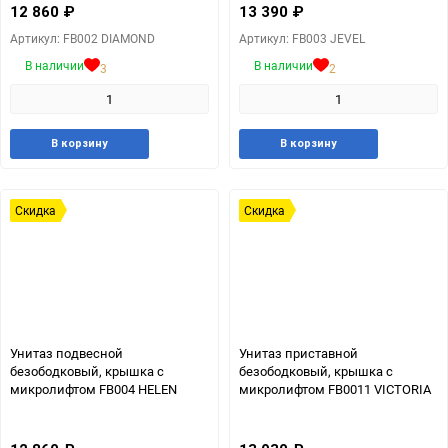
12 860
₽
13 390
₽
Артикул: FB002 DIAMOND
Артикул: FB003 JEVEL
В наличии
В наличии
3
2
Добавить
Добавить
Добавит
Доб
В корзину
В корзину
в
к
в
к
избранное
сравнению
избранн
сра
Скидка
Скидка
Унитаз подвесной
Унитаз приставной
безободковый, крышка с
безободковый, крышка с
микролифтом FB004 HELEN
микролифтом FB0011 VICTORIA