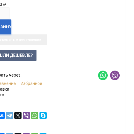
50
₽
РЗИНУ
едомить о поступлении
ШЛИ ДЕШЕВЛЕ?
ать через:
авнение
Избранное
авка
та