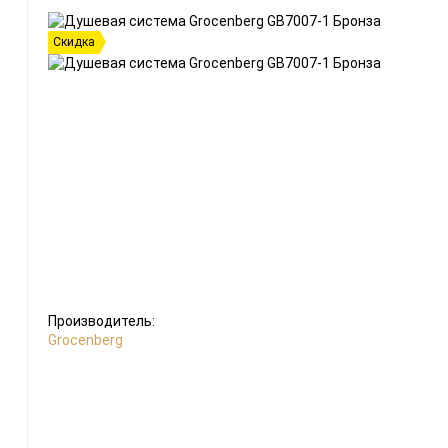
Донный клапан
Выберите катег
Скидка
Сифон для раковины
Душевой гарнитур
Стойка для душа
Душевая лейка
Верхний душ
Производитель:
Grocenberg