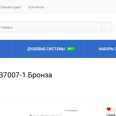
товый отдел
Контакты
ДУШЕВЫЕ СИСТЕМЫ
НАБОРЫ 3
ХИТ!
орию
орию
орию
орию
B7007-1 Бронза
орию
13
4 отзыва
Цена