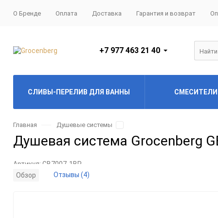
О Бренде
Оплата
Доставка
Гарантия и возврат
Оп
+7 977 463 21 40
СЛИВЫ-ПЕРЕЛИВ ДЛЯ ВАННЫ
СМЕСИТЕЛИ
Выберите катег
Выберите катег
Выберите катег
Выберите катег
Главная
Душевые системы
Лейка для
Смесители для кухни
гигиенического душа
Душевая система Grocenberg G
Смесители для
Лейка душевая
Раковины
ТОП!
Артикул:
GB7007-1BR
Выберите катег
Отзывы (4)
Обзор
Смесители для Ванны
Соединение для душа
Смесители с
Шланг для душа
гигиеническим душем