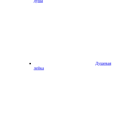
душа
Душевая
лейка