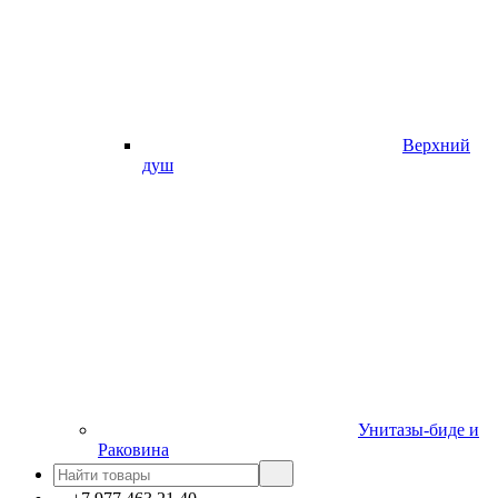
Верхний
душ
Унитазы-биде и
Раковина