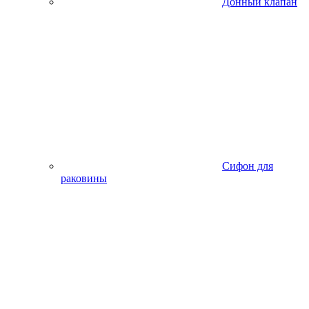
Донный клапан
Сифон для
раковины