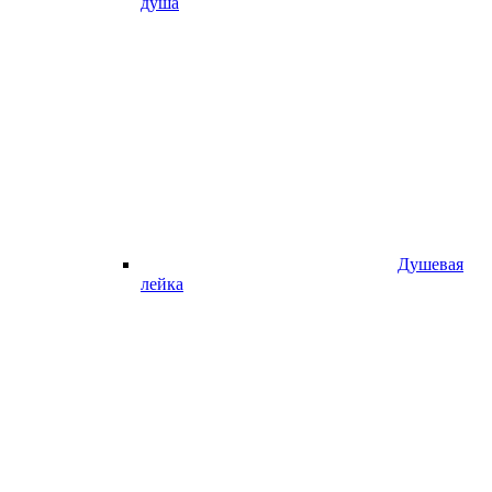
душа
Душевая
лейка