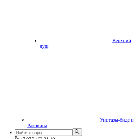
Верхний
душ
Унитазы-биде и
Раковина