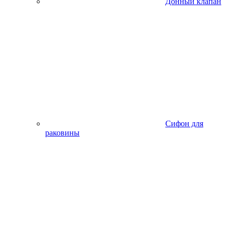
Донный клапан
Сифон для
раковины