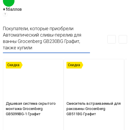
+1
баллов
?
Покупатели, которые приобрели
Автоматический сливы-перелив для
ванны Grocenberg GB230BG Графит,
также купили
Скидка
Скидка
Душевая система скрытого
Смеситель встраиваемый для
Д
монтажа Grocenberg
раковины Grocenberg
GB5099BG-1 Графит
GB511BG Графит
2