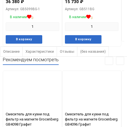
36 380
₽
15 730
₽
А
Артикул: GB5099BG-1
Артикул: GB511BG
В наличии
В наличии
0
3
Добавить
Добавить
Добавить
Добави
В корзину
В корзину
в
к
в
к
избранное
сравнению
избранное
сравне
Описание
Характеристики
Отзывы
(без названия)
Рекомендуем посмотреть
Смеситель для кухни под
Смеситель для кухни под
С
фильтр на магните Grocenberg
фильтр на магните Grocenberg
ф
GB4098 Графит
GB4096 Графит
и