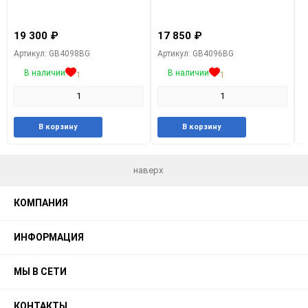
Г
19 300
₽
17 850
₽
1
Артикул: GB4098BG
Артикул: GB4096BG
А
В наличии
В наличии
1
1
Добавить
Добавить
Добавить
Добави
В корзину
В корзину
в
к
в
к
избранное
сравнению
избранное
сравне
наверх
КОМПАНИЯ
ИНФОРМАЦИЯ
МЫ В СЕТИ
КОНТАКТЫ