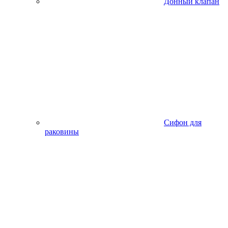
Донный клапан
Сифон для
раковины