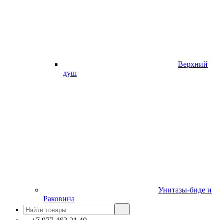
Верхний
душ
Унитазы-биде и
Раковина