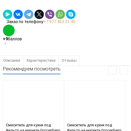
Заказ по телефону
+7 977 463 21 40
+9
баллов
?
Описание
Характеристики
Отзывы
Рекомендуем посмотреть
Смеситель для кухни под
Смеситель для кухни под
С
фильтр на магните Grocenberg
фильтр на магните Grocenberg
ф