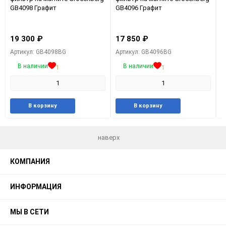
GB4098 Графит
GB4096 Графит
и
Г
19 300
₽
17 850
₽
1
Артикул: GB4098BG
Артикул: GB4096BG
А
В наличии
В наличии
1
1
Добавить
Добавить
Добавить
Добави
В корзину
В корзину
в
к
в
к
избранное
сравнению
избранное
сравне
наверх
КОМПАНИЯ
ИНФОРМАЦИЯ
МЫ В СЕТИ